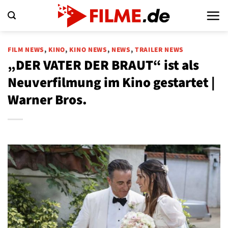
Zum
Inhalt
springen
FILM NEWS
,
KINO
,
KINO NEWS
,
NEWS
,
TRAILER NEWS
„DER VATER DER BRAUT“ ist als
Neuverfilmung im Kino gestartet |
Warner Bros.