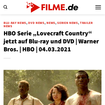
Zum
Inhalt
springen
BLU-RAY NEWS
,
DVD NEWS
,
NEWS
,
SERIEN NEWS
,
TRAILER
NEWS
HBO Serie „Lovecraft Country“
jetzt auf Blu-ray und DVD | Warner
Bros. | HBO | 04.03.2021