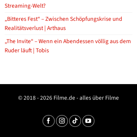
Streaming-Welt?
„Bitteres Fest“ – Zwischen Schöpfungskrise und
Realitätsverlust | Arthaus
„The Invite“ – Wenn ein Abendessen völlig aus dem
Ruder läuft | Tobis
© 2018 - 2026 Filme.de - alles über Filme