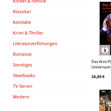
Kinder & Familie
Klassiker
Komödie
Krimi & Thriller
Literaturverfilmungen
Romanze
Das Arvo Pä
Sonstiges
Universum 
Steelbooks
26,89
€
TV-Serien
Western