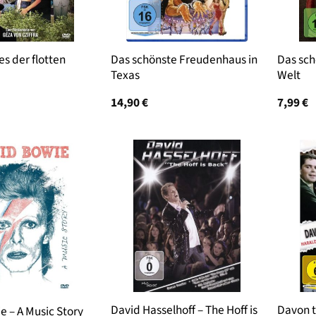
es der flotten
Das schönste Freudenhaus in
Das sc
Texas
Welt
14,90
€
7,99
€
David Hasselhoff – The Hoff is
Davon 
e – A Music Story