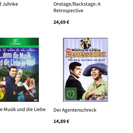
d Juhnke
Onstage/Backstage: A
Retrospective
24,69
€
e Musik und die Liebe
Der Agentenschreck
14,89
€