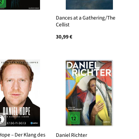
Dances at a Gathering/The
Cellist
30,99
€
Hope – Der Klang des
Daniel Richter