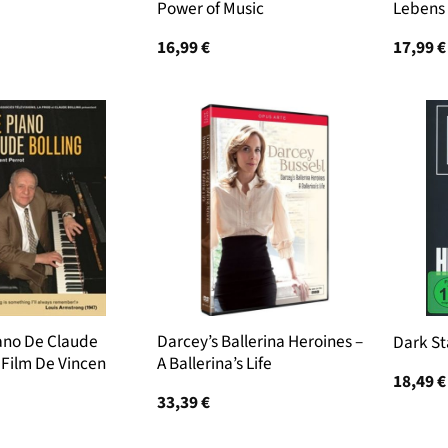
Power of Music
Lebens
16,99
€
17,99
€
ano De Claude
Darcey’s Ballerina Heroines –
Dark St
 Film De Vincen
A Ballerina’s Life
18,49
€
33,39
€