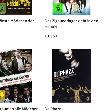
hönste Mädchen der
Das Zigeunerlager zieht in den
Himmel
13,35
€
träumen alle Mädchen
De Phazz –