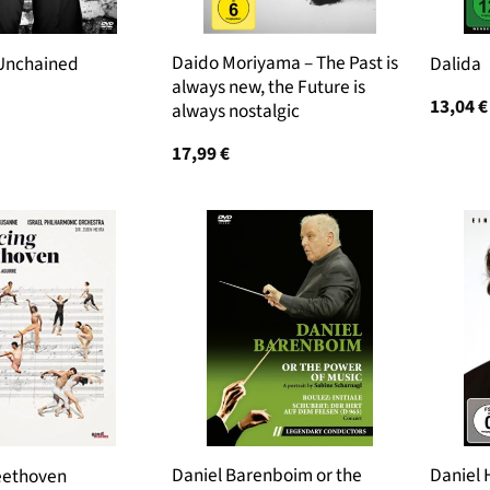
Daido Moriyama – The Past is
 Unchained
Dalida
always new, the Future is
13,04
€
always nostalgic
17,99
€
Daniel Barenboim or the
Daniel 
eethoven