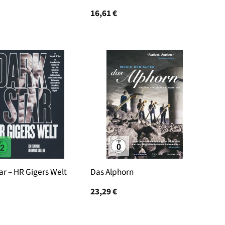
16,61
€
ar – HR Gigers Welt
Das Alphorn
23,29
€