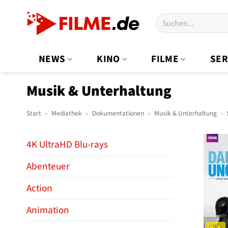
Zum
Suchen
Inhalt
nach:
springen
NEWS
KINO
FILME
SER
Musik & Unterhaltung
Start
»
Mediathek
»
Dokumentationen
»
Musik & Unterhaltung
»
4K UltraHD Blu-rays
Abenteuer
Action
Animation