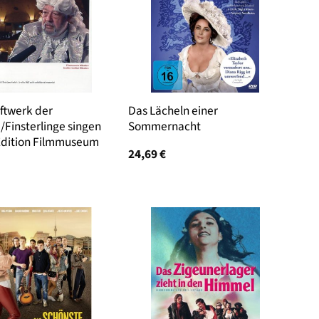
ftwerk der
Das Lächeln einer
/Finsterlinge singen
Sommernacht
Edition Filmmuseum
24,69
€