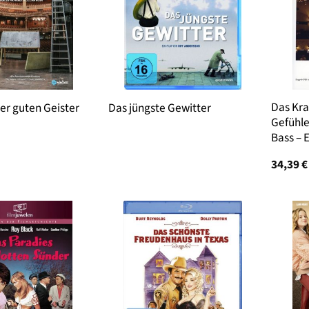
Das Kra
er guten Geister
Das jüngste Gewitter
Gefühle
Bass – 
34,39
€