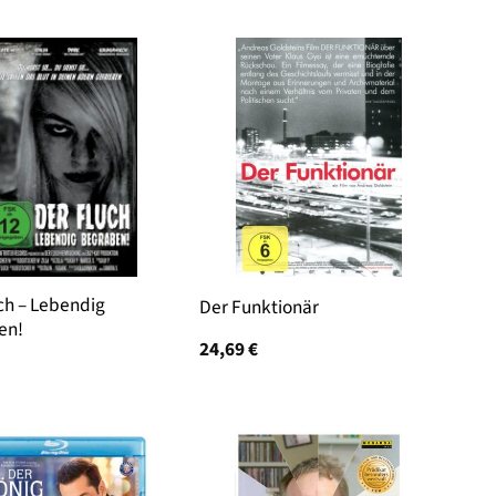
ch – Lebendig
Der Funktionär
en!
24,69
€