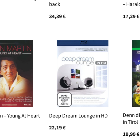
back
– Haral
34,39
€
17,29
€
Denn di
n – Young At Heart
Deep Dream Lounge in HD
in Tirol
22,19
€
19,99
€