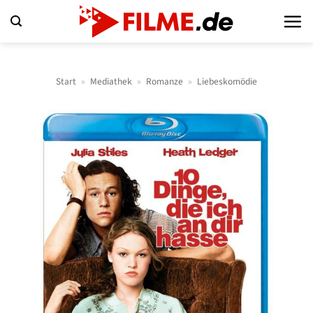
Zum
Inhalt
springen
Start
»
Mediathek
»
Romanze
»
Liebeskomödie