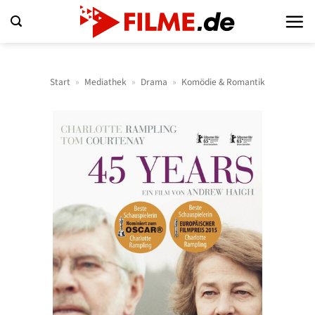
Zum
Inhalt
springen
Start
»
Mediathek
»
Drama
»
Komödie & Romantik