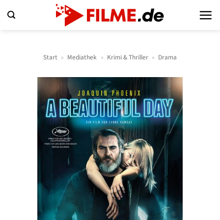
Zum
Inhalt
springen
Start
»
Mediathek
»
Krimi & Thriller
»
Drama