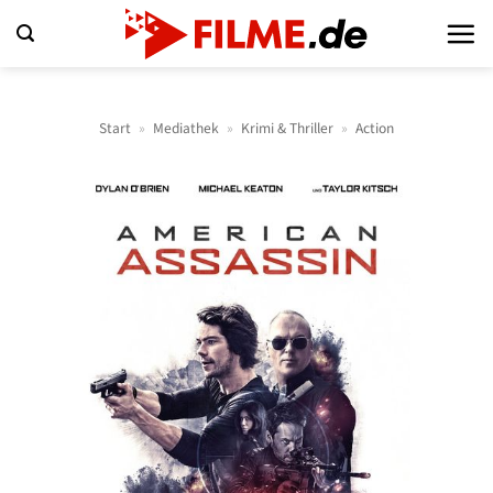
Zum
Inhalt
springen
Start
»
Mediathek
»
Krimi & Thriller
»
Action