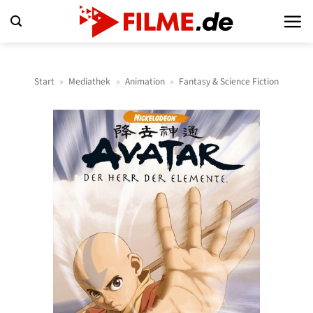
Zum
Inhalt
springen
Start
»
Mediathek
»
Animation
»
Fantasy & Science Fiction