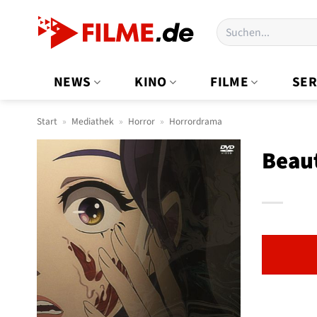
Zum
Suchen
Inhalt
nach:
springen
NEWS
KINO
FILME
SER
Start
»
Mediathek
»
Horror
»
Horrordrama
Beau