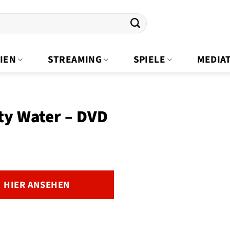
IEN
STREAMING
SPIELE
MEDIA
ty Water – DVD
HIER ANSEHEN