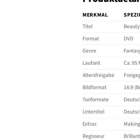
MERKMAL
SPEZI
Titel
Beauty
Format
DVD
Genre
Fantas
Laufzeit
Ca. 95
Altersfreigabe
Freige
Bildformat
16:9 (B
Tonformate
Deutsch
Untertitel
Deutsch
Extras
Making-
Regisseur
Brillan