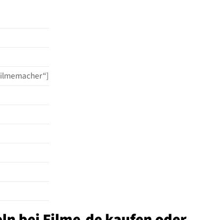
 Filmemacher“]
ln bei Filme.de kaufen oder