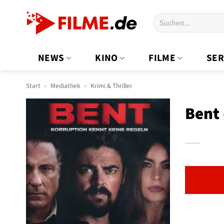
Zum
Suchen
Inhalt
nach:
springen
NEWS
KINO
FILME
SER
Start
»
Mediathek
»
Krimi & Thriller
Bent 