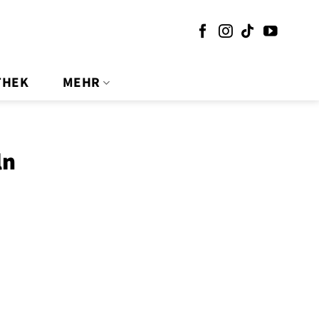
THEK
MEHR
ln