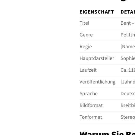
EIGENSCHAFT
DETA
Titel
Bent –
Genre
Politth
Regie
[Name 
Hauptdarsteller
Sophie
Laufzeit
Ca. 11
Veröffentlichung
[Jahr 
Sprache
Deutsc
Bildformat
Breitb
Tonformat
Stereo
Warum Sie Be