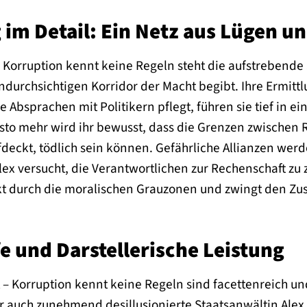
im Detail: Ein Netz aus Lügen un
Korruption kennt keine Regeln steht die aufstrebende 
n undurchsichtigen Korridor der Macht begibt. Ihre Erm
e Absprachen mit Politikern pflegt, führen sie tief in e
 desto mehr wird ihr bewusst, dass die Grenzen zwische
ufdeckt, tödlich sein können. Gefährliche Allianzen we
ex versucht, die Verantwortlichen zur Rechenschaft zu
kt durch die moralischen Grauzonen und zwingt den Zusc
e und Darstellerische Leistung
 – Korruption kennt keine Regeln sind facettenreich un
er auch zunehmend desillusionierte Staatsanwältin Ale