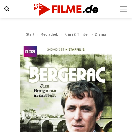
Zum
Inhalt
springen
Start
»
Mediathek
»
Krimi & Thriller
»
Drama