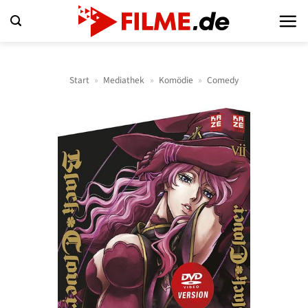
Zum
Inhalt
springen
Start
»
Mediathek
»
Komödie
»
Comedy