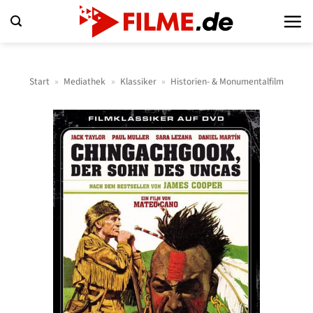
Zum
Inhalt
springen
Start
»
Mediathek
»
Klassiker
»
Historien- & Monumentalfilm