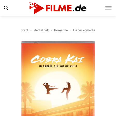
Zum
Inhalt
springen
Start
»
Mediathek
»
Romanze
»
Liebeskomödie