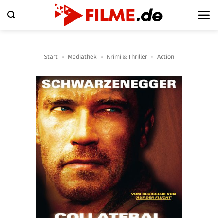
Zum
Inhalt
springen
Start
»
Mediathek
»
Krimi & Thriller
»
Action