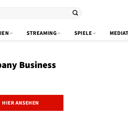
IEN
STREAMING
SPIELE
MEDIA
any Business
HIER ANSEHEN