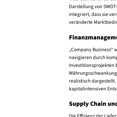
Darstellung von SWOT-
integriert, dass sie v
veränderte Marktbedin
Finanzmanagemen
„Company Business“ wi
navigieren durch komp
Investitionsprojekten
Währungsschwankungen 
realistisch dargestell
kapitalintensiven Ent
Supply Chain un
Die Effizienz der Lief