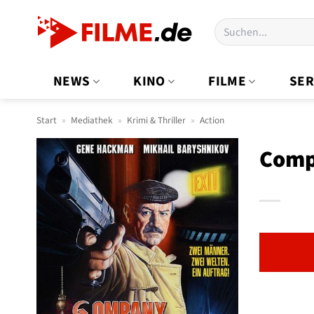
Zum
Suchen
Inhalt
nach:
springen
NEWS
KINO
FILME
SER
Start
»
Mediathek
»
Krimi & Thriller
»
Action
Comp