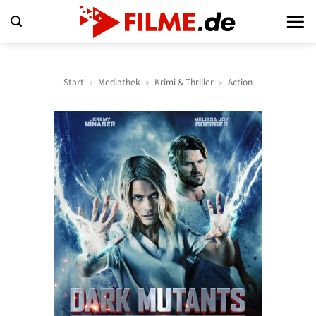
Zum
Inhalt
springen
Start
»
Mediathek
»
Krimi & Thriller
»
Action