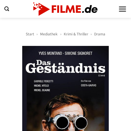
Zum
Inhalt
springen
Start
»
Mediathek
»
Krimi & Thriller
»
Drama