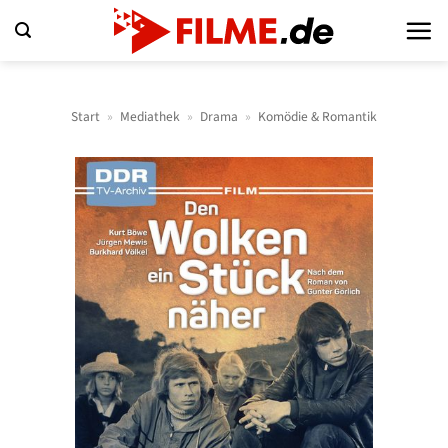
Zum
Inhalt
springen
Start
»
Mediathek
»
Drama
»
Komödie & Romantik