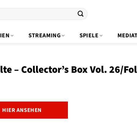
IEN
STREAMING
SPIELE
MEDIA
lte – Collector’s Box Vol. 26/F
HIER ANSEHEN