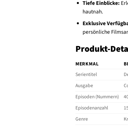
Tiefe Einblicke:
Erl
hautnah.
Exklusive Verfügba
persönliche Films
Produkt-Deta
MERKMAL
B
Serientitel
De
Ausgabe
Co
Episoden (Nummern)
4
Episodenanzahl
1
Genre
Kr