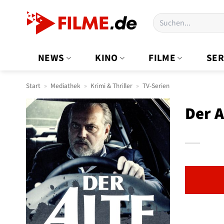
Zum
Suchen
Inhalt
nach:
springen
NEWS
KINO
FILME
SER
Start
»
Mediathek
»
Krimi & Thriller
»
TV-Serien
Der A