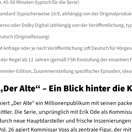
. 45-50 Minuten (typisch für die Serie)
tandard (typischerweise 16:9, abhängig von der Originalproduk
ereo oder Dolby Digital (abhängig von der Veröffentlichung, ty
utsch (Originalfassung)
f Anfrage oder je nach Veröffentlichung (oft Deutsch für Hörge
n der Regel ab 12 Jahren (gemäß FSK-Einstufung der einzelnen 
ammler-Edition, Zusammenstellung spezifischer Episoden, ideal
„Der Alte“ – Ein Blick hinter die 
niert „Der Alte“ ein Millionenpublikum mit seinen pac
ittler. Die Serie, ursprünglich mit Erik Ode als Kommiss
durch neue Hauptdarsteller und frische Inszenierunge
 Vol. 26 agiert Kommissar Voss als zentrale Figur, der m