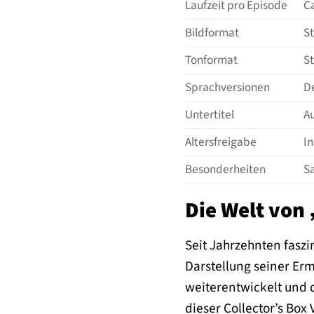
Laufzeit pro Episode
Ca
Bildformat
S
Tonformat
St
Sprachversionen
De
Untertitel
Au
Altersfreigabe
I
Besonderheiten
S
Die Welt von 
Seit Jahrzehnten faszi
Darstellung seiner Erm
weiterentwickelt und 
dieser Collector’s Box