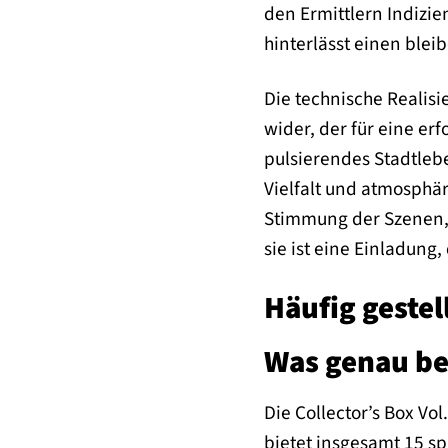
den Ermittlern Indizi
hinterlässt einen blei
Die technische Realis
wider, der für eine er
pulsierendes Stadtlebe
Vielfalt und atmosphär
Stimmung der Szenen, o
sie ist eine Einladung
Häufig gestel
Was genau bei
Die Collector’s Box Vo
bietet insgesamt 15 s