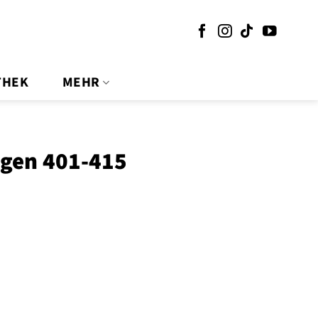
THEK
MEHR
olgen 401-415