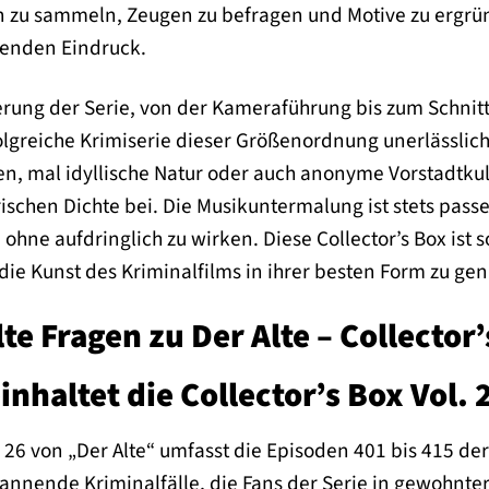
en zu sammeln, Zeugen zu befragen und Motive zu ergrün
benden Eindruck.
ierung der Serie, von der Kameraführung bis zum Schnit
folgreiche Krimiserie dieser Größenordnung unerlässlich
n, mal idyllische Natur oder auch anonyme Vorstadtkul
ischen Dichte bei. Die Musikuntermalung ist stets passe
hne aufdringlich zu wirken. Diese Collector’s Box ist
, die Kunst des Kriminalfilms in ihrer besten Form zu ge
lte Fragen zu Der Alte – Collector
nhaltet die Collector’s Box Vol. 
l. 26 von „Der Alte“ umfasst die Episoden 401 bis 415 d
pannende Kriminalfälle, die Fans der Serie in gewohnte