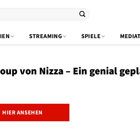
IEN
STREAMING
SPIELE
MEDIA
oup von Nizza – Ein genial gep
HIER ANSEHEN