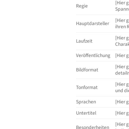
[Hier 
Regie
Spannu
[Hier 
Hauptdarsteller
ihren 
[Hier 
Laufzeit
Charak
Veröffentlichung
[Hier 
[Hier 
Bildformat
detail
[Hier 
Tonformat
und di
Sprachen
[Hier 
Untertitel
[Hier 
[Hier 
Besonderheiten