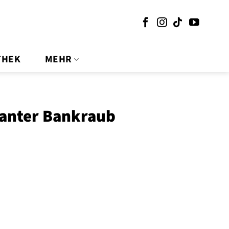
THEK
MEHR
lanter Bankraub