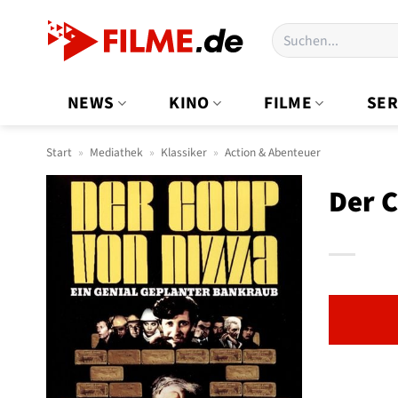
Zum
Suchen
Inhalt
nach:
springen
NEWS
KINO
FILME
SER
Start
»
Mediathek
»
Klassiker
»
Action & Abenteuer
Der C