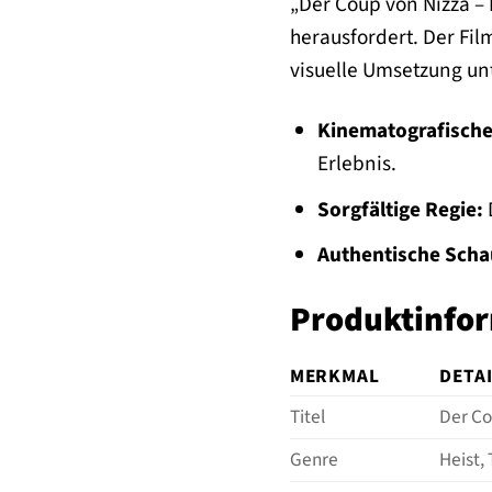
„Der Coup von Nizza – 
herausfordert. Der Fil
visuelle Umsetzung unt
Kinematografische 
Erlebnis.
Sorgfältige Regie:
D
Authentische Scha
Produktinfo
MERKMAL
DETA
Titel
Der Co
Genre
Heist, 