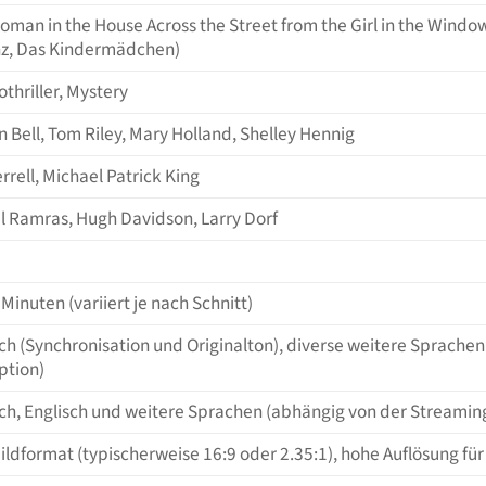
man in the House Across the Street from the Girl in the Window 
nz, Das Kindermädchen)
thriller, Mystery
n Bell, Tom Riley, Mary Holland, Shelley Hennig
errell, Michael Patrick King
l Ramras, Hugh Davidson, Larry Dorf
 Minuten (variiert je nach Schnitt)
ch (Synchronisation und Originalton), diverse weitere Sprache
ption)
ch, Englisch und weitere Sprachen (abhängig von der Streamin
ildformat (typischerweise 16:9 oder 2.35:1), hohe Auflösung fü