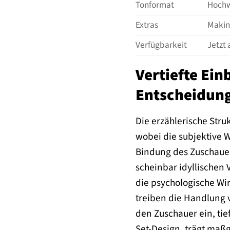
Tonformat
Hochw
Extras
Makin
Verfügbarkeit
Jetzt 
Vertiefte Ei
Entscheidun
Die erzählerische Stru
wobei die subjektive W
Bindung des Zuschauers
scheinbar idyllischen 
die psychologische Wir
treiben die Handlung v
den Zuschauer ein, ti
Set-Design, trägt maß