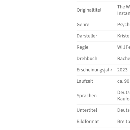
The Wo
Originaltitel
Insta
Genre
Psycho
Darsteller
Kriste
Regie
Will F
Drehbuch
Rache
Erscheinungsjahr
2023
Laufzeit
ca. 90
Deuts
Sprachen
Kaufo
Untertitel
Deuts
Bildformat
Breitb