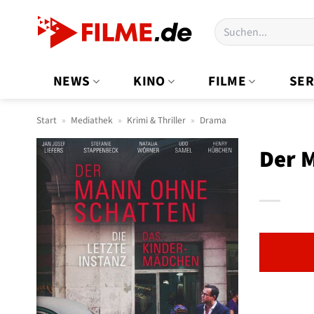
Zum
Suchen
Inhalt
nach:
springen
NEWS
KINO
FILME
SER
Start
»
Mediathek
»
Krimi & Thriller
»
Drama
Der M