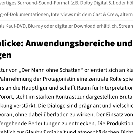
ertiges Surround-Sound-Format (z.B. Dolby Digital 5.1 oder höh
g-of-Dokumentationen, Interviews mit dem Cast & Crew, alterna
als Kauf-DVD, Blu-ray oder digitaler Download erhältlich. Stre
nblicke: Anwendungsbereiche und 
gen
ktur von „Der Mann ohne Schatten“ orientiert sich an 
ahrnehmung der Protagonistin eine zentrale Rolle spiel
 an die Hauptfigur und schafft Raum für Interpretation
Vorort, steht im starken Kontrast zur dargestellten Bru
kung verstärkt. Die Dialoge sind prägnant und vielschi
oran, ohne dabei überladen zu wirken. Der Einsatz von S
efergehende Bedeutungen zu entdecken. Die Produktions
geblich zur Glaubwürdigkeit und atmosphärischen Dichte