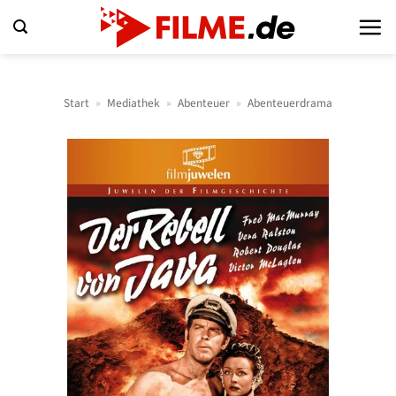
Zum
Inhalt
springen
Start
»
Mediathek
»
Abenteuer
»
Abenteuerdrama