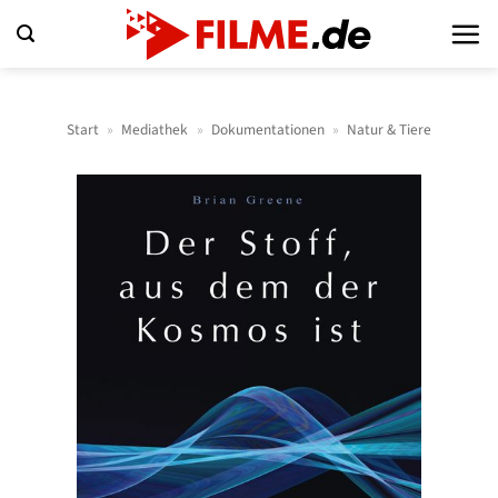
Zum
Inhalt
springen
Start
»
Mediathek
»
Dokumentationen
»
Natur & Tiere