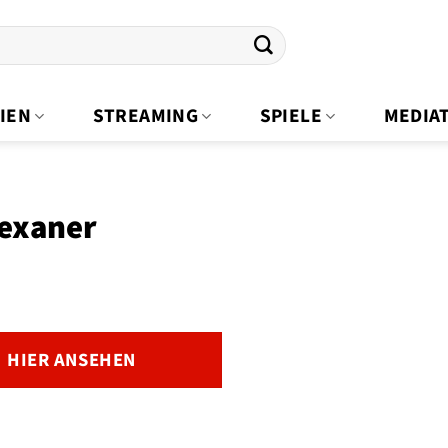
IEN
STREAMING
SPIELE
MEDIA
Texaner
HIER ANSEHEN