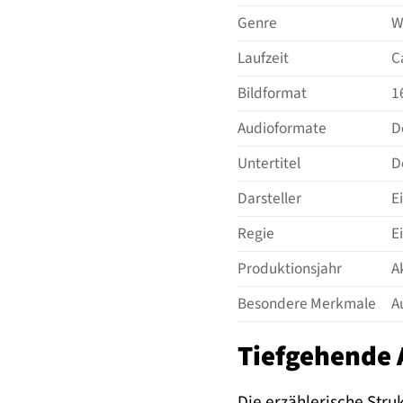
Genre
W
Laufzeit
C
Bildformat
1
Audioformate
D
Untertitel
D
Darsteller
E
Regie
E
Produktionsjahr
A
Besondere Merkmale
A
Tiefgehende 
Die erzählerische Str