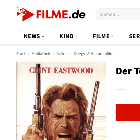
Zum
Suchen
Inhalt
nach:
springen
NEWS
KINO
FILME
SER
Start
»
Mediathek
»
Action
»
Kriegs- & Historienfilm
Der 