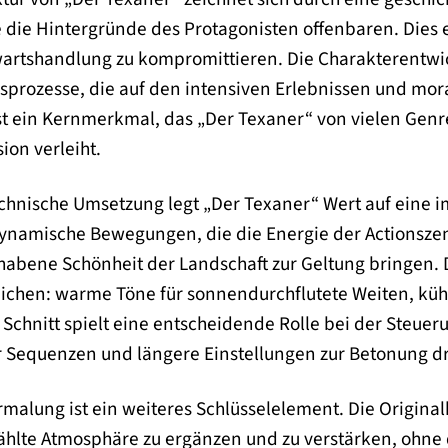
e die Hintergründe des Protagonisten offenbaren. Dies
tshandlung zu kompromittieren. Die Charakterentwicklu
sprozesse, die auf den intensiven Erlebnissen und mor
ist ein Kernmerkmal, das „Der Texaner“ von vielen Gen
ion verleiht.
technische Umsetzung legt „Der Texaner“ Wert auf eine 
dynamische Bewegungen, die die Energie der Actionszen
habene Schönheit der Landschaft zur Geltung bringen. D
ichen: warme Töne für sonnendurchflutete Weiten, kühl
Schnitt spielt eine entscheidende Rolle bei der Steuer
 Sequenzen und längere Einstellungen zur Betonung d
rmalung ist ein weiteres Schlüsselelement. Die Origin
ählte Atmosphäre zu ergänzen und zu verstärken, ohne 