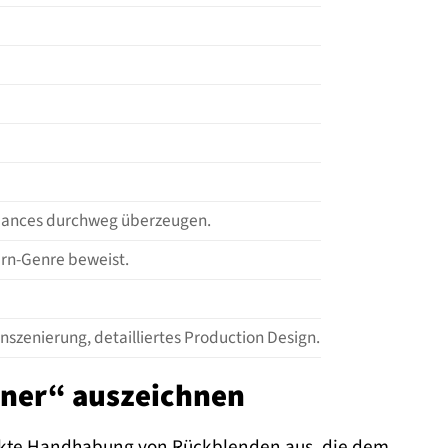
rmances durchweg überzeugen.
tern-Genre beweist.
szenierung, detailliertes Production Design.
aner“ auszeichnen
hickte Handhabung von Rückblenden aus, die dem