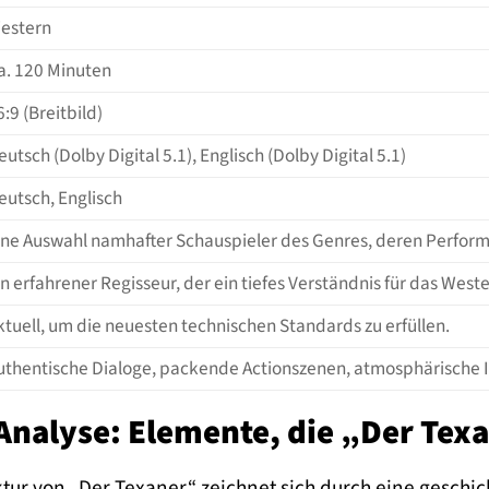
estern
a. 120 Minuten
6:9 (Breitbild)
eutsch (Dolby Digital 5.1), Englisch (Dolby Digital 5.1)
eutsch, Englisch
ine Auswahl namhafter Schauspieler des Genres, deren Perfo
in erfahrener Regisseur, der ein tiefes Verständnis für das Wes
ktuell, um die neuesten technischen Standards zu erfüllen.
uthentische Dialoge, packende Actionszenen, atmosphärische In
Analyse: Elemente, die „Der Tex
uktur von „Der Texaner“ zeichnet sich durch eine gesc