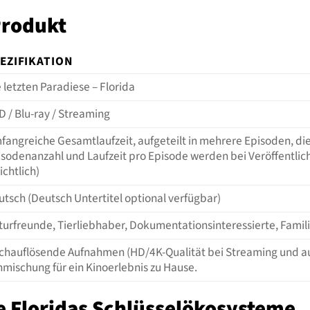
Produkt
EZIFIKATION
 letzten Paradiese – Florida
D / Blu-ray / Streaming
fangreiche Gesamtlaufzeit, aufgeteilt in mehrere Episoden, di
isodenanzahl und Laufzeit pro Episode werden bei Veröffentli
ichtlich)
utsch (Deutsch Untertitel optional verfügbar)
urfreunde, Tierliebhaber, Dokumentationsinteressierte, Familien
chauflösende Aufnahmen (HD/4K-Qualität bei Streaming und au
nmischung für ein Kinoerlebnis zu Hause.
e Floridas Schlüsselökosysteme