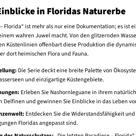
Einblicke in Floridas Naturerbe
 – Florida“ ist mehr als nur eine Dokumentation; es ist
zu einem wahren Juwel macht. Von den glitzernden Wass
n Küstenlinien offenbart diese Produktion die dynami
er dort heimischen Flora und Fauna.
llung:
Die Serie deckt eine breite Palette von Ökosy
asserseen und einzigartige Küstengebiete.
nungen:
Erleben Sie Nashornleguane in ihrem natürli
on Delfinen und gewinnen Sie Einblicke in das Leben vo
nzenwelt:
Entdecken Sie die Widerstandsfähigkeit und S
gungen Floridas angepasst sind.
 des Naturschutzes:
„Die letzten Paradiese – Florida