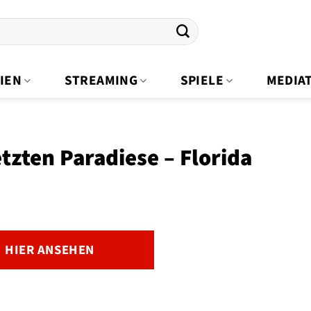
IEN
STREAMING
SPIELE
MEDIA
etzten Paradiese – Florida
HIER ANSEHEN