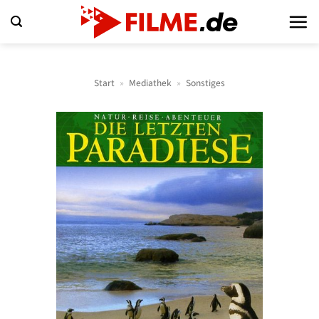
Zum
Inhalt
springen
Start
»
Mediathek
»
Sonstiges