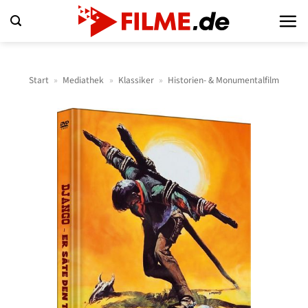
Zum
Inhalt
springen
Start
»
Mediathek
»
Klassiker
»
Historien- & Monumentalfilm