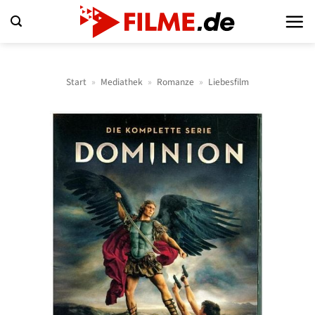
Zum
Inhalt
springen
Start
»
Mediathek
»
Romanze
»
Liebesfilm