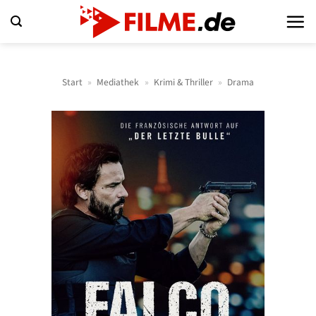
Zum
Inhalt
springen
Start
»
Mediathek
»
Krimi & Thriller
»
Drama