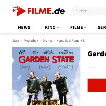
Zum
Suchen
Inhalt
nach:
springen
NEWS
KINO
FILME
SER
Start
»
Mediathek
»
Drama
»
Komödie & Romantik
Garde