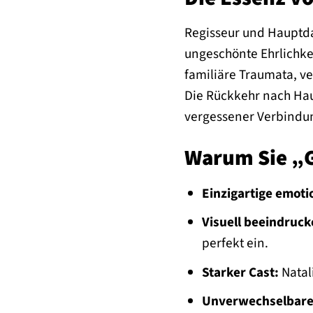
Regisseur und Hauptdar
ungeschönte Ehrlichkei
familiäre Traumata, ve
Die Rückkehr nach Hau
vergessener Verbindu
Warum Sie „G
Einzigartige emoti
Visuell beeindruck
perfekt ein.
Starker Cast:
Natal
Unverwechselbare