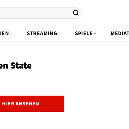
IEN
STREAMING
SPIELE
MEDIA
n State
HIER ANSEHEN