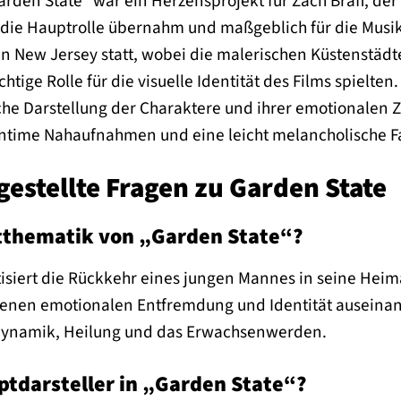
rden State“ war ein Herzensprojekt für Zach Braff, der
 die Hauptrolle übernahm und maßgeblich für die Musik
in New Jersey statt, wobei die malerischen Küstenstädt
tige Rolle für die visuelle Identität des Films spielten
che Darstellung der Charaktere und ihrer emotionalen 
 intime Nahaufnahmen und eine leicht melancholische Fa
gestellte Fragen zu Garden State
ptthematik von „Garden State“?
isiert die Rückkehr eines jungen Mannes in seine Heima
igenen emotionalen Entfremdung und Identität auseinan
ynamik, Heilung und das Erwachsenwerden.
ptdarsteller in „Garden State“?