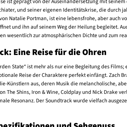
eise ist geprägt von der Auseinandersetzung mit seinem
iater, und seiner eigenen Identitätskrise, die durch j
von Natalie Portman, ist eine lebensfrohe, aber auch v
ffnet und ihn auf seinem Weg der Heilung begleitet. A
en wesentlich zur atmosphärischen Dichte und zum reali
k: Eine Reise für die Ohren
den State“ ist mehr als nur eine Begleitung des Films; 
ionale Reise der Charaktere perfekt einfängt. Zach Bra
ie-Künstlern aus, deren Musik die melancholische, abe
von The Shins, Iron & Wine, Coldplay und Nick Drake v
nale Resonanz. Der Soundtrack wurde vielfach ausgeze
pezifikationen und Sehgenuss