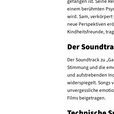
gefangen ist. Seine R
einem berühmten Psych
wird. Sam, verkörpert 
neue Perspektiven erö
Kindheitsfreunde, trag
Der Soundtrac
Der Soundtrack zu „Gar
Stimmung und die emot
und aufstrebenden Ind
widerspiegelt. Songs 
unvergessliche emotio
Films beigetragen.
Technische S