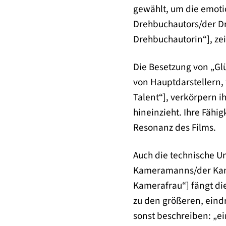
gewählt, um die emoti
Drehbuchautors/der Dr
Drehbuchautorin“], ze
Die Besetzung von „Glü
von Hauptdarstellern,
Talent“], verkörpern i
hineinzieht. Ihre Fähi
Resonanz des Films.
Auch die technische 
Kameramanns/der Kamer
Kamerafrau“] fängt di
zu den größeren, eindr
sonst beschreiben: „ei