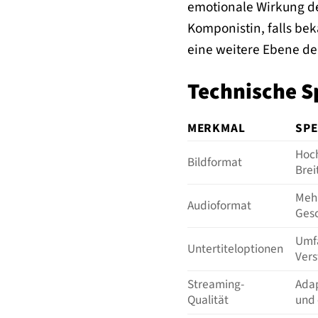
emotionale Wirkung d
Komponistin, falls be
eine weitere Ebene der
Technische S
MERKMAL
SPE
Hoch
Bildformat
Brei
Mehr
Audioformat
Gesc
Umfa
Untertiteloptionen
Vers
Streaming-
Adap
Qualität
und 