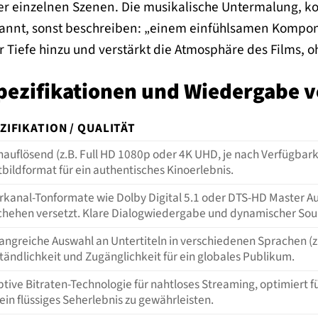
er einzelnen Szenen. Die musikalische Untermalung, 
kannt, sonst beschreiben: „einem einfühlsamen Kompon
 Tiefe hinzu und verstärkt die Atmosphäre des Films, o
pezifikationen und Wiedergabe 
ZIFIKATION / QUALITÄT
auflösend (z.B. Full HD 1080p oder 4K UHD, je nach Verfügbarke
tbildformat für ein authentisches Kinoerlebnis.
kanal-Tonformate wie Dolby Digital 5.1 oder DTS-HD Master Audi
hehen versetzt. Klare Dialogwiedergabe und dynamischer Sou
ngreiche Auswahl an Untertiteln in verschiedenen Sprachen (z.
tändlichkeit und Zugänglichkeit für ein globales Publikum.
tive Bitraten-Technologie für nahtloses Streaming, optimiert f
ein flüssiges Seherlebnis zu gewährleisten.