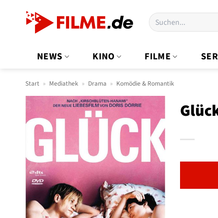
Zum
Suchen
Inhalt
nach:
springen
NEWS
KINO
FILME
SER
Start
»
Mediathek
»
Drama
»
Komödie & Romantik
Glüc