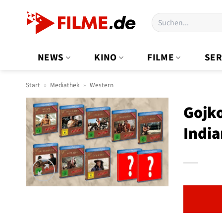
Zum
Suchen
Inhalt
nach:
springen
NEWS
KINO
FILME
SER
Start
»
Mediathek
»
Western
Gojko
India