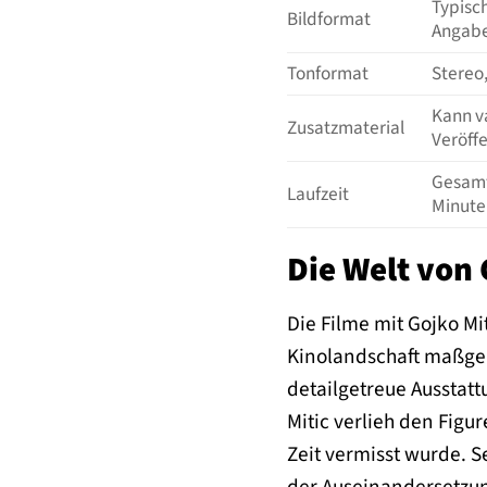
Typisc
Bildformat
Angabe
Tonformat
Stereo,
Kann va
Zusatzmaterial
Veröffe
Gesamt
Laufzeit
Minute
Die Welt von 
Die Filme mit Gojko Mi
Kinolandschaft maßgebl
detailgetreue Ausstatt
Mitic verlieh den Fig
Zeit vermisst wurde. S