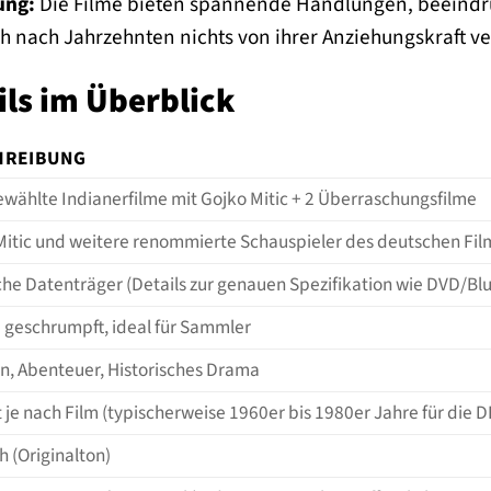
ung:
Die Filme bieten spannende Handlungen, beeind
h nach Jahrzehnten nichts von ihrer Anziehungskraft v
ils im Überblick
HREIBUNG
ewählte Indianerfilme mit Gojko Mitic + 2 Überraschungsfilme
Mitic und weitere renommierte Schauspieler des deutschen Fil
che Datenträger (Details zur genauen Spezifikation wie DVD/Blu
e geschrumpft, ideal für Sammler
n, Abenteuer, Historisches Drama
t je nach Film (typischerweise 1960er bis 1980er Jahre für die
 (Originalton)