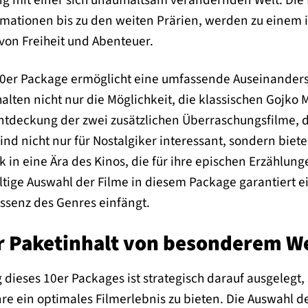
g mit einer sich unaufhaltsam verändernden Welt. Die 
rmationen bis zu den weiten Prärien, werden zu einem 
von Freiheit und Abenteuer.
0er Package ermöglicht eine umfassende Auseinanders
halten nicht nur die Möglichkeit, die klassischen Gojko 
tdeckung der zwei zusätzlichen Überraschungsfilme, d
ind nicht nur für Nostalgiker interessant, sondern bie
k in eine Ära des Kinos, die für ihre epischen Erzählu
ältige Auswahl der Filme in diesem Package garantiert 
Essenz des Genres einfängt.
 Paketinhalt von besonderem We
dieses 10er Packages ist strategisch darauf ausgelegt
e ein optimales Filmerlebnis zu bieten. Die Auswahl de