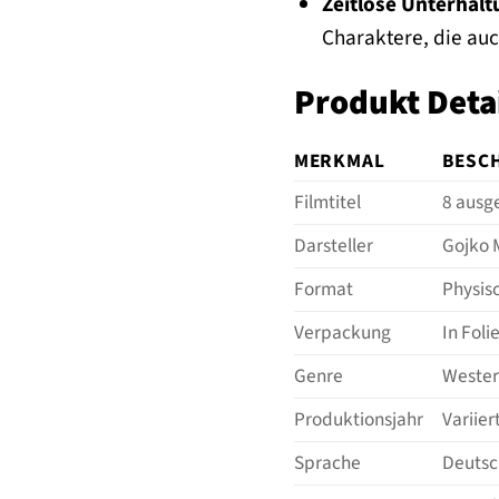
Zeitlose Unterhalt
Charaktere, die auc
Produkt Deta
MERKMAL
BESC
Filmtitel
8 ausg
Darsteller
Gojko 
Format
Physis
Verpackung
In Foli
Genre
Wester
Produktionsjahr
Variier
Sprache
Deutsch