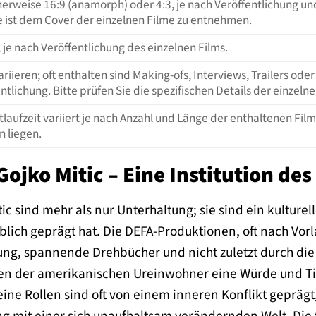
herweise 16:9 (anamorph) oder 4:3, je nach Veröffentlichung un
 ist dem Cover der einzelnen Filme zu entnehmen.
 je nach Veröffentlichung des einzelnen Films.
riieren; oft enthalten sind Making-ofs, Interviews, Trailers ode
ntlichung. Bitte prüfen Sie die spezifischen Details der einzelne
laufzeit variiert je nach Anzahl und Länge der enthaltenen Fil
n liegen.
Gojko Mitic – Eine Institution des
tic sind mehr als nur Unterhaltung; sie sind ein kultur
ich geprägt hat. Die DEFA-Produktionen, oft nach Vorla
ung, spannende Drehbücher und nicht zuletzt durch die
uren der amerikanischen Ureinwohner eine Würde und Tie
eine Rollen sind oft von einem inneren Konflikt gepräg