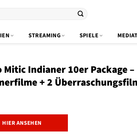
IEN
STREAMING
SPIELE
MEDIA
 Mitic Indianer 10er Package – 
nerfilme + 2 Überraschungsfil
HIER ANSEHEN