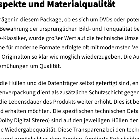
spekte und Materialqualität
äger in diesem Package, ob es sich um DVDs oder potenzi
Bewahrung der ursprünglichen Bild- und Tonqualität be
-Klassiker, wurde großer Wert auf die technische Umse
ilme für moderne Formate erfolgte oft mit modernsten V
 Originalton so klar wie möglich wiederzugeben. Die A
Bemühungen um Qualität.
die Hüllen und die Datenträger selbst gefertigt sind, en
ienverpackung dient als zusätzliche Schutzschicht geg
e Lebensdauer des Produkts weiter erhöht. Dies ist bes
 erhalten möchten. Die spezifischen technischen Detail
Dolby Digital Stereo) sind auf den jeweiligen Hüllen de
ie Wiedergabequalität. Diese Transparenz bei den techn
ts und ermöglicht es dem Kunden, fundierte Entscheidun