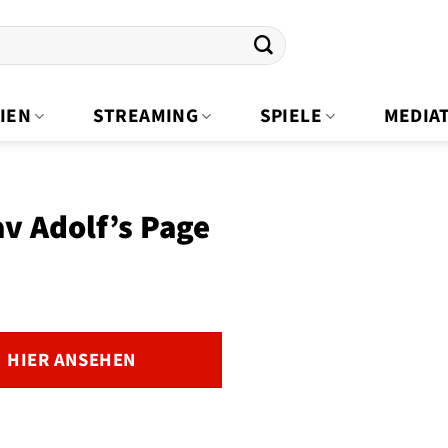
IEN
STREAMING
SPIELE
MEDIA
v Adolf’s Page
HIER ANSEHEN