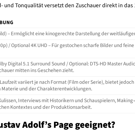
d- und Tonqualität versetzt den Zuschauer direkt in das
IBUNG
bild) – Ermöglicht eine kinogerechte Darstellung der weitläufige
80p) / Optional 4K UHD – Für gestochen scharfe Bilder und feine
lby Digital 5.1 Surround Sound / Optional: DTS-HD Master Audi
chauer mitten ins Geschehen zieht.
Laufzeit variiert je nach Format (Film oder Serie), bietet jed
n Materie und der Charakterentwicklungen.
Kulissen, Interviews mit Historikern und Schauspielern, Making
schen Kontextes und der Produktionsarbeit.
ustav Adolf’s Page geeignet?