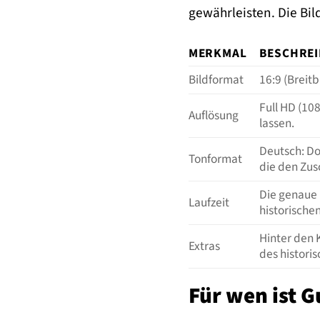
gewährleisten. Die Bil
MERKMAL
BESCHRE
Bildformat
16:9 (Breit
Full HD (10
Auflösung
lassen.
Deutsch: Do
Tonformat
die den Zus
Die genaue 
Laufzeit
historische
Hinter den 
Extras
des histori
Für wen ist G