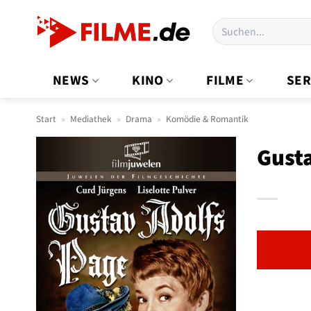
Zum
Suchen
Inhalt
nach:
springen
NEWS
KINO
FILME
SER
Start
»
Mediathek
»
Drama
»
Komödie & Romantik
Gusta