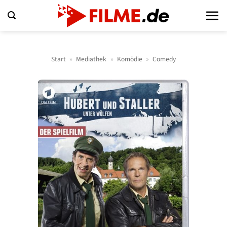
Zum
Inhalt
springen
Start
»
Mediathek
»
Komödie
»
Comedy