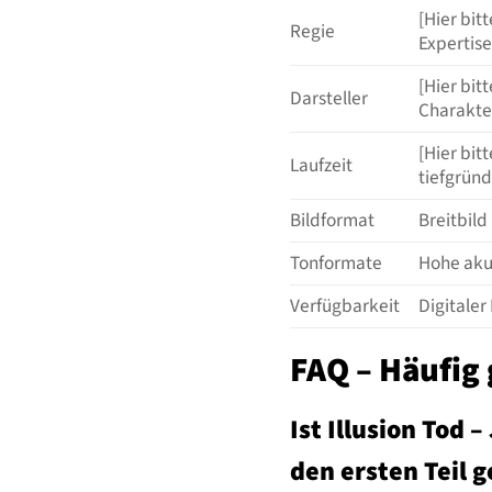
[Hier bit
Regie
Expertise
[Hier bit
Darsteller
Charakte
[Hier bit
Laufzeit
tiefgrün
Bildformat
Breitbild
Tonformate
Hohe akus
Verfügbarkeit
Digitaler
FAQ – Häufig 
Ist Illusion Tod 
den ersten Teil 