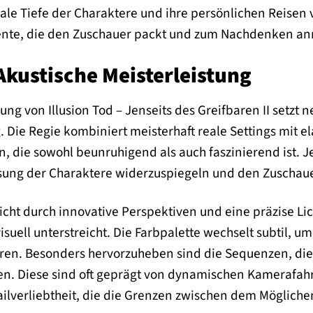
nale Tiefe der Charaktere und ihre persönlichen Reise
te, die den Zuschauer packt und zum Nachdenken anr
Akustische Meisterleistung
rung von Illusion Tod – Jenseits des Greifbaren II setzt
. Die Regie kombiniert meisterhaft reale Settings mit el
, die sowohl beunruhigend als auch faszinierend ist. J
sung der Charaktere widerzuspiegeln und den Zuschauer
icht durch innovative Perspektiven und eine präzise Li
suell unterstreicht. Die Farbpalette wechselt subtil, u
sieren. Besonders hervorzuheben sind die Sequenzen, d
en. Diese sind oft geprägt von dynamischen Kamerafah
ilverliebtheit, die die Grenzen zwischen dem Möglic