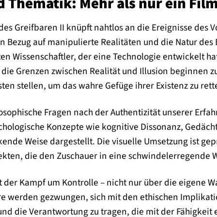
 Thematik: Mehr als nur ein Fil
s des Greifbaren II knüpft nahtlos an die Ereignisse des
n Bezug auf manipulierte Realitäten und die Natur des
en Wissenschaftler, der eine Technologie entwickelt h
 die Grenzen zwischen Realität und Illusion beginnen
sten stellen, um das wahre Gefüge ihrer Existenz zu rett
losophische Fragen nach der Authentizität unserer Erf
ologische Konzepte wie kognitive Dissonanz, Gedächtni
ende Weise dargestellt. Die visuelle Umsetzung ist gep
en, die den Zuschauer in eine schwindelerregende Welt 
st der Kampf um Kontrolle – nicht nur über die eigene 
re werden gezwungen, sich mit den ethischen Implikati
nd die Verantwortung zu tragen, die mit der Fähigkeit