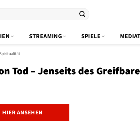
IEN
STREAMING
SPIELE
MEDIA
piritualität
ion Tod – Jenseits des Greifbare
HIER ANSEHEN