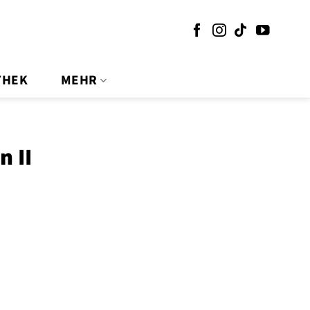
THEK
MEHR
n II