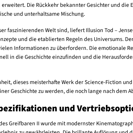
n erweitert. Die Rückkehr bekannter Gesichter und die 
ische und unterhaltsame Mischung.
eser faszinierenden Welt sind, liefert Illusion Tod – Jens
zepte und die etablierten Regeln des Universums. Der
ielen Informationen zu überfordern. Die emotionale Re
chnell in die Geschichte einzufinden und die Herausfor
heit, dieses meisterhafte Werk der Science-Fiction und
einer Geschichte zu werden, die noch lange nach dem A
pezifikationen und Vertriebsopt
s des Greifbaren II wurde mit modernster Kinematograp
rlebnis zu gewährleisten. Die brillante Auflösung und 