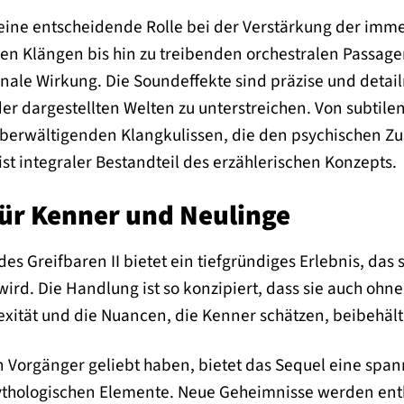
eine entscheidende Rolle bei der Verstärkung der imme
en Klängen bis hin zu treibenden orchestralen Passage
onale Wirkung. Die Soundeffekte sind präzise und detailr
er dargestellten Welten zu unterstreichen. Von subtile
 überwältigenden Klangkulissen, die den psychischen Zu
ist integraler Bestandteil des erzählerischen Konzepts.
für Kenner und Neulinge
 des Greifbaren II bietet ein tiefgründiges Erlebnis, das
ird. Die Handlung ist so konzipiert, dass sie auch ohne
exität und die Nuancen, die Kenner schätzen, beibehält
en Vorgänger geliebt haben, bietet das Sequel eine sp
ythologischen Elemente. Neue Geheimnisse werden enthül