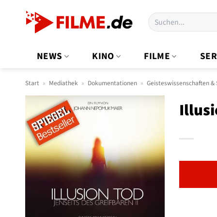
Zum
Suchen
Inhalt
nach:
springen
NEWS
KINO
FILME
SER
Start
»
Mediathek
»
Dokumentationen
»
Geisteswissenschaften & S
Illus