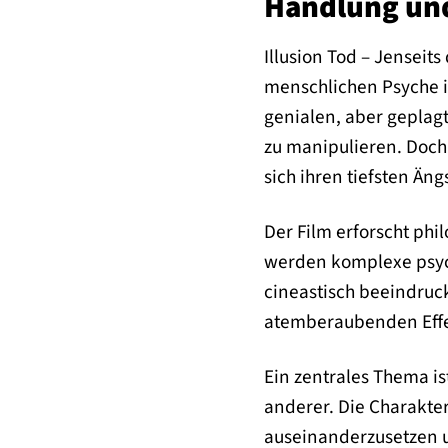
Handlung und
Illusion Tod – Jenseit
menschlichen Psyche i
genialen, aber geplagt
zu manipulieren. Doch
sich ihren tiefsten Äng
Der Film erforscht phi
werden komplexe psych
cineastisch beeindruck
atemberaubenden Effekt
Ein zentrales Thema i
anderer. Die Charakte
auseinanderzusetzen u