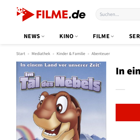
Zum
Suchen
Inhalt
nach:
springen
NEWS
KINO
FILME
SER
Start
»
Mediathek
»
Kinder & Familie
»
Abenteuer
In ei