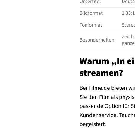
Untertitel
Deutsc
Bildformat
1.33:
Tonformat
Stereo
Zeich
Besonderheiten
ganze 
Warum „In ei
streamen?
Bei Filme.de bieten wi
Sie den Film als phys
passende Option für S
Kundenservice. Tauchen
begeistert.