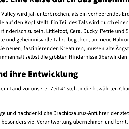
k Valley wird jäh unterbrochen, als ein verheerendes
e auf den Kopf stellt. Ein Teil des Tals wird durch eine
rfinderisch zu sein. Littlefoot, Cera, Ducky, Petrie und
te und geheimnisvolle Tal zu begeben, um neue Nahrung
e neuen, faszinierenden Kreaturen, müssen alte Ängs
ammenhalt selbst die größten Hindernisse überwinden
nd ihre Entwicklung
nem Land vor unserer Zeit 4“ stehen die bewährten Char
ge und nachdenkliche Brachiosaurus-Anführer, der stets
 besonders viel Verantwortung übernehmen und lernt, a