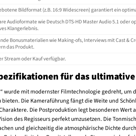
botene Bildformat (z.B. 16:9 Widescreen) garantiert ein opti
re Audioformate wie Deutsch DTS-HD Master Audio 5.1 oder op
es Klangerlebnis.
de Bonusmaterialien wie Making-ofs, Interviews mit Cast & Cr
rn das Produkt.
er Stream oder Kauf verfügbar.
ezifikationen für das ultimative
“ wurde mit modernster Filmtechnologie gedreht, um d
u bieten. Die Kameraführung fängt die Weite und Schön
haraktere. Die Postproduktion legt besonderen Wert au
Vision des Regisseurs perfekt umzusetzen. Die Tonmisc
machen und gleichzeitig die atmosphärische Dichte d