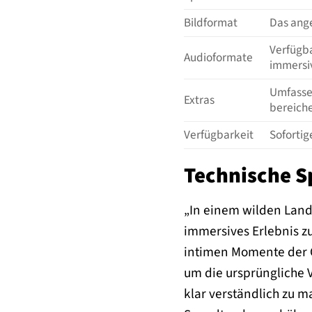
Bildformat
Das ange
Verfügba
Audioformate
immersiv
Umfassen
Extras
bereiche
Verfügbarkeit
Sofortig
Technische Sp
„In einem wilden Land
immersives Erlebnis z
intimen Momente der C
um die ursprüngliche 
klar verständlich zu 