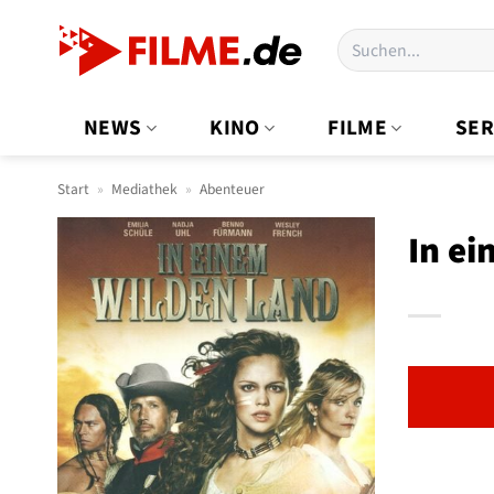
Zum
Suchen
Inhalt
nach:
springen
NEWS
KINO
FILME
SER
Start
»
Mediathek
»
Abenteuer
In ei