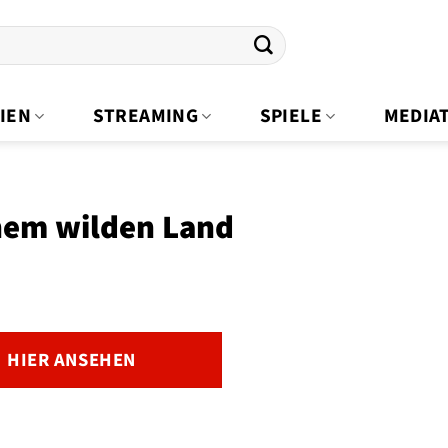
IEN
STREAMING
SPIELE
MEDIA
nem wilden Land
HIER ANSEHEN