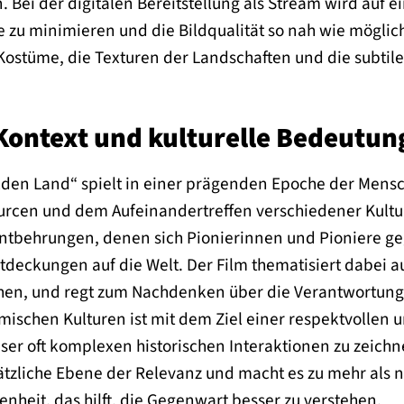
 Bei der digitalen Bereitstellung als Stream wird auf e
zu minimieren und die Bildqualität so nah wie möglich 
 Kostüme, die Texturen der Landschaften und die subtil
 Kontext und kulturelle Bedeutun
ilden Land“ spielt in einer prägenden Epoche der Mens
cen und dem Aufeinandertreffen verschiedener Kulture
ntbehrungen, denen sich Pionierinnen und Pioniere ge
deckungen auf die Welt. Der Film thematisiert dabei a
en, und regt zum Nachdenken über die Verantwortung an
mischen Kulturen ist mit dem Ziel einer respektvollen
eser oft komplexen historischen Interaktionen zu zeichne
ätzliche Ebene der Relevanz und macht es zu mehr als 
enheit, das hilft, die Gegenwart besser zu verstehen.