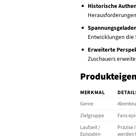
Historische Authent
Herausforderungen 
Spannungsgeladen
Entwicklungen die 
Erweiterte Perspe
Zuschauers erweite
Produkteigen
MERKMAL
DETAIL
Genre
Abenteue
Zielgruppe
Fans epi
Laufzeit /
Präzise 
Episoden
werden h