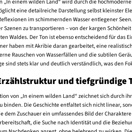
 von „In einem wilden Land“ wird durch die hochmodern
icht eine detailreiche Darstellung selbst kleinster El
Reflexionen im schimmernden Wasser entlegener Seen. Di
r Szenen zu transportieren – von der kargen Schönheit 
ten Waldes. Der Ton ist ebenso entscheidend für das Ei
er haben mit Akribie daran gearbeitet, eine realistisch
ferne Rauschen von Wasserfällen und die subtilen Gerä
e sind stets klar und deutlich verständlich, was den Fo
 Erzählstruktur und tiefgründige
tion von „In einem wilden Land“ zeichnet sich durch ihr
 binden. Die Geschichte entfaltet sich nicht linear, 
ie dem Zuschauer ein umfassendes Bild der Charaktere 
bereitschaft, die Suche nach Identität und die Bezieh
zum Nachdenken anregt, ohne belehrend zu wirken. Die