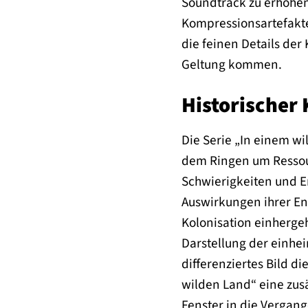
Soundtrack zu erhöhen.
Kompressionsartefakte 
die feinen Details der
Geltung kommen.
Historischer
Die Serie „In einem w
dem Ringen um Ressour
Schwierigkeiten und E
Auswirkungen ihrer Ent
Kolonisation einhergeh
Darstellung der einhei
differenziertes Bild di
wilden Land“ eine zus
Fenster in die Vergang