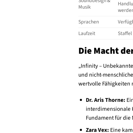
Sounddesign &
Handlu
Musik
werden
Sprachen
Verfüg
Laufzeit
Staffel
Die Macht der
„Infinity – Unbekannte
und nicht-menschlicher
wertvolle Fähigkeiten 
Dr. Aris Thorne:
Ein
interdimensionale 
Fundament für die M
Zara Vex:
Eine kamp