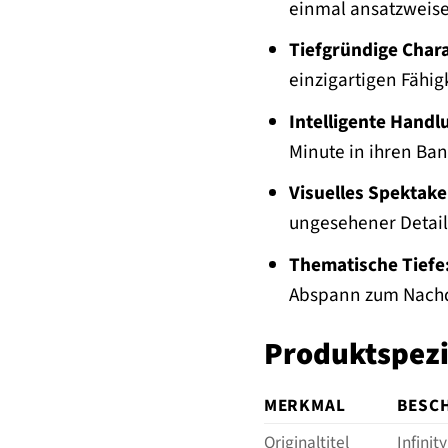
einmal ansatzweise
Tiefgründige Char
einzigartigen Fähig
Intelligente Handl
Minute in ihren Ba
Visuelles Spektake
ungesehener Detail
Thematische Tiefe
Abspann zum Nach
Produktspezi
MERKMAL
BESC
Originaltitel
Infini