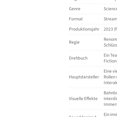
Genre
Science
Format
Stream
Produktionsjahr
2023 (f
Renommi
Regie
Schlüss
Ein Te
Drehbuch
Fiction
Eine v
Hauptdarsteller
Rollen
Intera
Bahnbr
Visuelle Effekte
interdi
Immers
Ein im