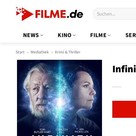
Zum
Suchen
Inhalt
nach:
springen
NEWS
KINO
FILME
SER
Start
»
Mediathek
»
Krimi & Thriller
Infin