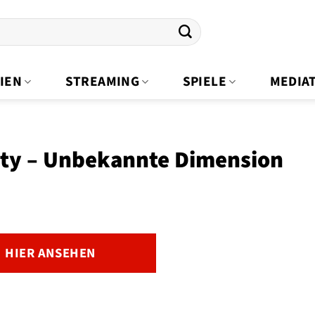
IEN
STREAMING
SPIELE
MEDIA
ity – Unbekannte Dimension
HIER ANSEHEN