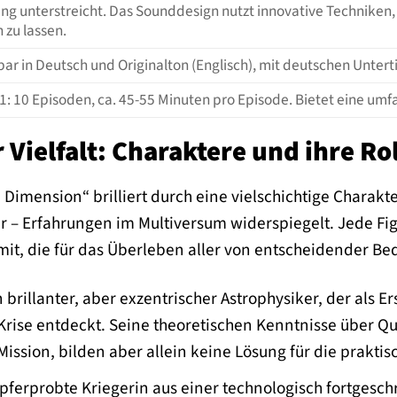
ng unterstreicht. Das Sounddesign nutzt innovative Technike
 zu lassen.
bar in Deutsch und Originalton (Englisch), mit deutschen Unter
 1: 10 Episoden, ca. 45-55 Minuten pro Episode. Bietet eine um
 Vielfalt: Charaktere und ihre R
 Dimension“ brilliert durch eine vielschichtige Charak
 – Erfahrungen im Multiversum widerspiegelt. Jede Fig
mit, die für das Überleben aller von entscheidender Be
 brillanter, aber exzentrischer Astrophysiker, der als E
Krise entdeckt. Seine theoretischen Kenntnisse über Q
ission, bilden aber allein keine Lösung für die prakt
ferprobte Kriegerin aus einer technologisch fortgesch