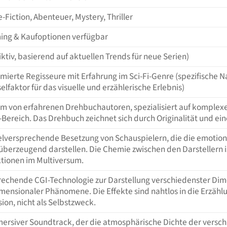
-Fiction, Abenteuer, Mystery, Thriller
ing & Kaufoptionen verfügbar
iktiv, basierend auf aktuellen Trends für neue Serien)
erte Regisseure mit Erfahrung im Sci-Fi-Genre (spezifische Nam
elfaktor für das visuelle und erzählerische Erlebnis)
am von erfahrenen Drehbuchautoren, spezialisiert auf komplex
-Bereich. Das Drehbuch zeichnet sich durch Originalität und ei
ielversprechende Besetzung von Schauspielern, die die emotion
 überzeugend darstellen. Die Chemie zwischen den Darstellern i
ktionen im Multiversum.
echende CGI-Technologie zur Darstellung verschiedenster Di
mensionaler Phänomene. Die Effekte sind nahtlos in die Erzähl
ion, nicht als Selbstzweck.
mersiver Soundtrack, der die atmosphärische Dichte der versc