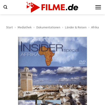
Zum
Inhalt
springen
Start
»
Mediathek
»
Dokumentationen
»
Länder & Reisen
»
Afrika