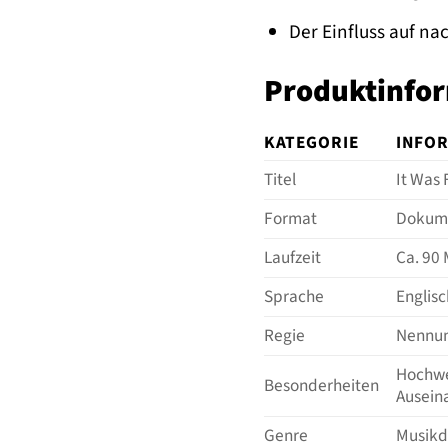
Der Einfluss auf n
Produktinfor
KATEGORIE
INFO
Titel
It Was 
Format
Dokume
Laufzeit
Ca. 90
Sprache
Englisc
Regie
Nennung
Hochwer
Besonderheiten
Ausein
Genre
Musikd