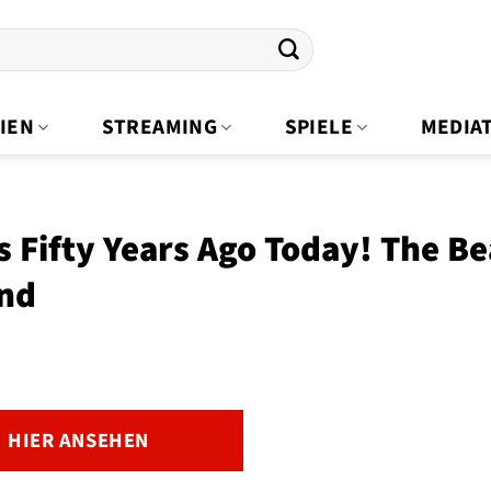
IEN
STREAMING
SPIELE
MEDIA
s Fifty Years Ago Today! The Be
nd
HIER ANSEHEN