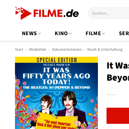
Zum
Suchen
Inhalt
nach:
springen
NEWS
KINO
FILME
SER
Start
»
Mediathek
»
Dokumentationen
»
Musik & Unterhaltung
It Wa
Beyo