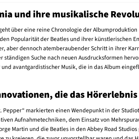
nia und ihre musikalische Revol
eht über eine reine Chronologie der Albumproduktion h
n Popularität der Beatles und ihrer künstlerischen En
er, aber dennoch atemberaubender Schritt in ihrer Karri
r ständigen Suche nach neuen Ausdrucksformen hervorgi
 und avantgardistischer Musik, die in das Album eingef
nnovationen, die das Hörerlebnis
. Pepper“ markierten einen Wendepunkt in der Studio
vativen Aufnahmetechniken, dem Einsatz von Mehrspur
orge Martin und die Beatles in den Abbey Road Studios
e zu kreieren, die zuvor unvorstellbar waren und das Hö