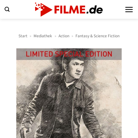
Zum
Inhalt
springen
Start
»
Mediathek
»
Action
»
Fantasy & Science Fiction