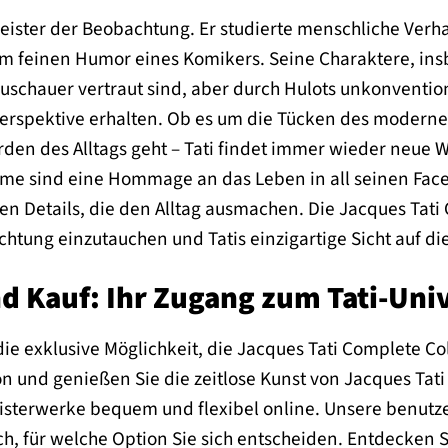
eister der Beobachtung. Er studierte menschliche Verha
 feinen Humor eines Komikers. Seine Charaktere, insb
uschauer vertraut sind, aber durch Hulots unkonventio
erspektive erhalten. Ob es um die Tücken des modernen
rden des Alltags geht – Tati findet immer wieder neue 
lme sind eine Hommage an das Leben in all seinen Fac
en Details, die den Alltag ausmachen. Die Jacques Tati 
htung einzutauchen und Tatis einzigartige Sicht auf die
d Kauf: Ihr Zugang zum Tati-Un
die exklusive Möglichkeit, die Jacques Tati Complete Co
on und genießen Sie die zeitlose Kunst von Jacques Tati 
sterwerke bequem und flexibel online. Unsere benutzer
ch, für welche Option Sie sich entscheiden. Entdecken 