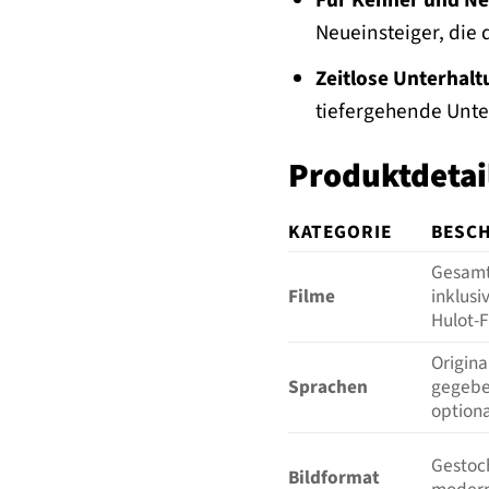
Für Kenner und Ne
Neueinsteiger, die 
Zeitlose Unterhalt
tiefergehende Unte
Produktdetail
KATEGORIE
BESC
Gesamte
Filme
inklusi
Hulot-
Origina
Sprachen
gegebe
optiona
Gestoch
Bildformat