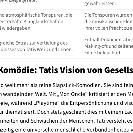
e Anzeigegeräte.
gewährleisten.
und atmosphärische Tonspuren, die
Die Tonspuren wurden e
eisterhafte Klanglandschaften
die musikalischen Eleme
l wiedergeben.
ihrer vollen Pracht zu e
Enthält Dokumentation
eiche Extras zur Vertiefung des
Making-ofs und seltene
dnisses von Tatis Werk und Leben.
Filme beleuchtet.
Komödie: Tatis Vision von Gesell
ind weit mehr als reine Slapstick-Komödien. Sie sind f
ch wandelnden Welt. Mit „Mon Oncle“ kritisiert er den 
gie, während „Playtime“ die Entpersönlichung und visu
tur thematisiert. Doch stets geschieht dies mit einem Lä
nheiten und Schwächen der Menschen. Tati versteht es,
hzeitig eine universelle menschliche Verbundenheit z