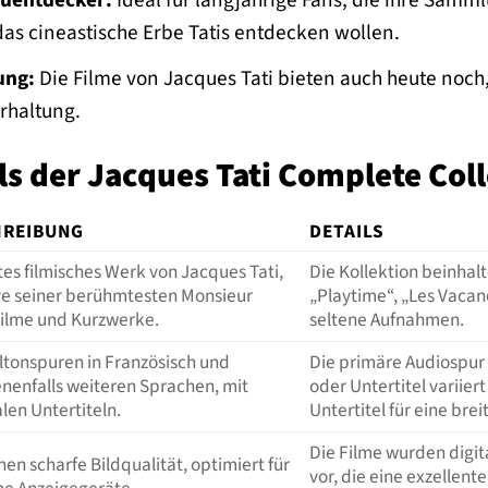
uentdecker:
Ideal für langjährige Fans, die ihre Samm
das cineastische Erbe Tatis entdecken wollen.
ung:
Die Filme von Jacques Tati bieten auch heute noch
rhaltung.
s der Jacques Tati Complete Col
HREIBUNG
DETAILS
s filmisches Werk von Jacques Tati,
Die Kollektion beinhal
ve seiner berühmtesten Monsieur
„Playtime“, „Les Vacan
Filme und Kurzwerke.
seltene Aufnahmen.
ltonspuren in Französisch und
Die primäre Audiospur 
nenfalls weiteren Sprachen, mit
oder Untertitel variier
len Untertiteln.
Untertitel für eine bre
Die Filme wurden digit
en scharfe Bildqualität, optimiert für
vor, die eine exzellent