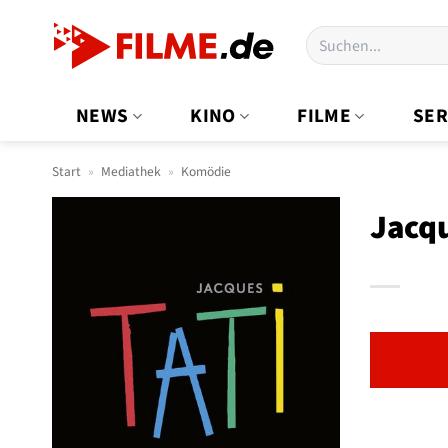
Zum
Suchen
Inhalt
nach:
springen
NEWS
KINO
FILME
SER
Start
»
Mediathek
»
Komödie
Jacqu