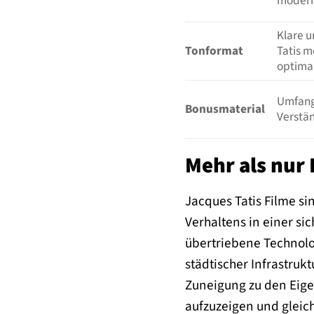
modern
Klare 
Tonformat
Tatis m
optima
Umfangr
Bonusmaterial
Verstän
Mehr als nur 
Jacques Tatis Filme s
Verhaltens in einer si
übertriebene Technolo
städtischer Infrastruk
Zuneigung zu den Eige
aufzuzeigen und gleic