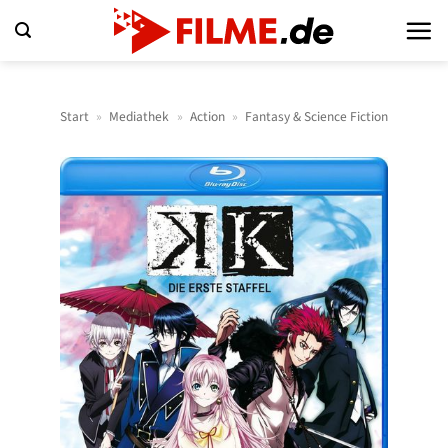
Zum
Inhalt
springen
Start
»
Mediathek
»
Action
»
Fantasy & Science Fiction