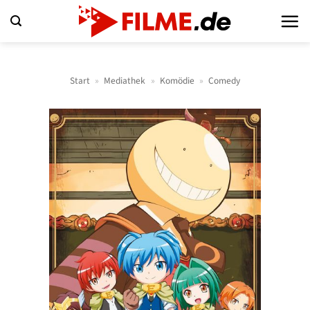
Zum
Inhalt
springen
Start
»
Mediathek
»
Komödie
»
Comedy