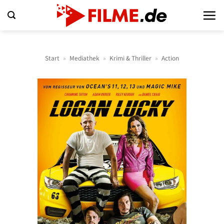
Zum
Inhalt
springen
Start
»
Mediathek
»
Krimi & Thriller
»
Action