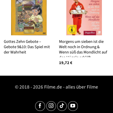
Gottes Zehn Gebote –
Morgens um sieben ist die
Gebote 9&10: Das Spiel mit
Welt noch in Ordnung &
der Wahrheit
Wenn süß das Mondlicht auf
den Hügeln schläft –
Doppelbox (Filmjuwelen)
19,72
€
© 2018 - 2026 Filme.de - alles über Filme