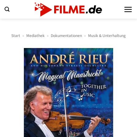
Zum
Inhalt
springen
Start
»
Mediathek
»
Dokumentationen
»
Musik & Unterhaltung