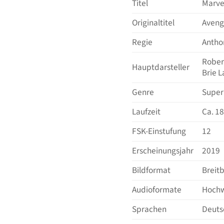
Titel
Marve
Originaltitel
Aveng
Regie
Antho
Rober
Hauptdarsteller
Brie L
Genre
Super
Laufzeit
Ca. 1
FSK-Einstufung
12
Erscheinungsjahr
2019
Bildformat
Breitb
Audioformate
Hochw
Sprachen
Deutsc