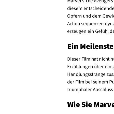
Marvel’s The Avengers 
diesem entscheidenden
Opfern und dem Gewich
Action sequenzen dyna
erzeugen ein Gefühl d
Ein Meilenste
Dieser Film hat nicht
Erzählungen über ein 
Handlungsstränge zusa
der Film bei seinem P
triumphaler Abschluss 
Wie Sie Marv