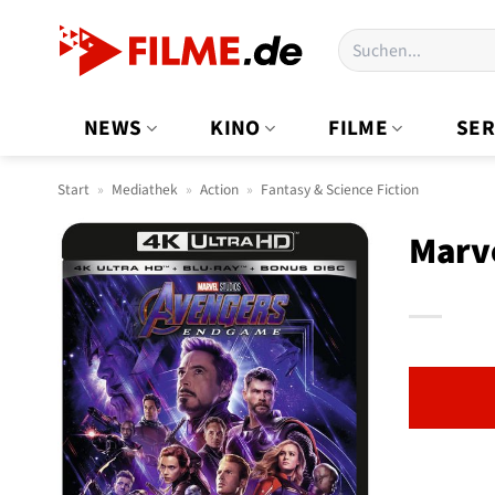
Zum
Suchen
Inhalt
nach:
springen
NEWS
KINO
FILME
SER
Start
»
Mediathek
»
Action
»
Fantasy & Science Fiction
Marv