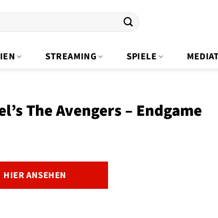
IEN
STREAMING
SPIELE
MEDIA
el’s The Avengers – Endgame
HIER ANSEHEN