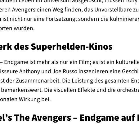
halbem Leben im Universum ausgelöscht, müssen Tony S
ren Avengers einen Weg finden, das Unvorstellbare zu
 ist nicht nur eine Fortsetzung, sondern die kulminiere
orfen wurden.
erk des Superhelden-Kinos
– Endgame ist mehr als nur ein Film; es ist ein kulture
egisseure Anthony und Joe Russo inszenieren eine Gesch
ist der Zusammenarbeit. Die Leistung des gesamten Ense
st bemerkenswert. Die visuellen Effekte und die orches
onalen Wirkung bei.
’s The Avengers – Endgame auf 