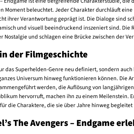
– Endgame ist eine tiefgreifende Charakterstudie, die
 Moment beleuchtet. Jeder Charakter durchläuft eine
t ihrer Verantwortung geprägt ist. Die Dialoge sind s
misch und visuell beeindruckend inszeniert sind. Die 
er Nostalgie und schlagen eine Brücke zwischen der V
in der Filmgeschichte
 nur das Superhelden-Genre neu definiert, sondern a
ganzes Universum hinweg funktionieren können. Die Ar
mmengeführt werden, die Auflösung von langjährigen 
ublikum hervorruft, machen ihn zu einem Meilenstein. E
für die Charaktere, die sie über Jahre hinweg begleitet
el’s The Avengers – Endgame erl