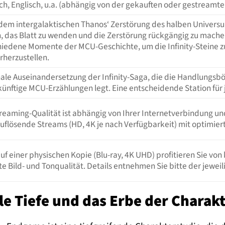
h, Englisch, u.a. (abhängig von der gekauften oder gestreamte
dem intergalaktischen Thanos‘ Zerstörung des halben Univers
, das Blatt zu wenden und die Zerstörung rückgängig zu machen.
hiedene Momente der MCU-Geschichte, um die Infinity-Steine zu
rherzustellen.
inale Auseinandersetzung der Infinity-Saga, die die Handlungsb
ukünftige MCU-Erzählungen legt. Eine entscheidende Station für
treaming-Qualität ist abhängig von Ihrer Internetverbindung u
flösende Streams (HD, 4K je nach Verfügbarkeit) mit optimiert
auf einer physischen Kopie (Blu-ray, 4K UHD) profitieren Sie 
e Bild- und Tonqualität. Details entnehmen Sie bitte der jeweil
e Tiefe und das Erbe der Charak