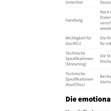
Untertitel
Deutsc
Nach 
finden
Handlung
versc
wiede
Wichtigkeit für
Die f
das MCU
für z
Technische
Die S
Spezifikationen
hochau
(Streaming)
Technische
Bei K
Spezifikationen
höchst
(Kauf/Disc)
Die emotional